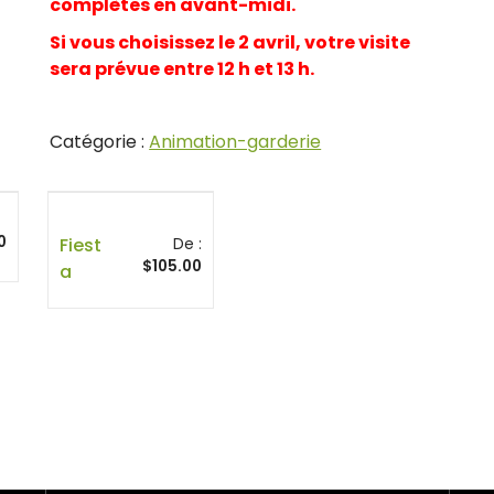
complètes en avant-midi.
Si vous choisissez le 2 avril, votre visite
sera prévue entre 12 h et 13 h.
Catégorie :
Animation-garderie
0
Fiest
De :
$
105.00
A