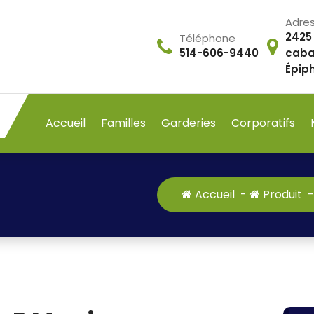
Adre
2425
Téléphone
514-606-9440
caba
Épip
Accueil
Familles
Garderies
Corporatifs
Accueil
-
Produit