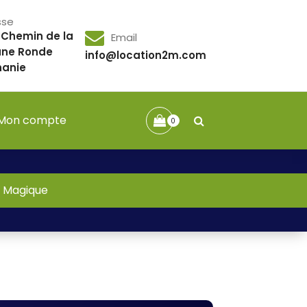
sse
 Chemin de la
Email
ne Ronde
info@location2m.com
hanie
Mon compte
0
-
Magique